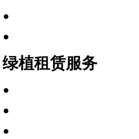
组合盆栽
年宵花卉
绿植租赁服务
绿植租赁方案
绿植租赁套餐
绿植租赁流程