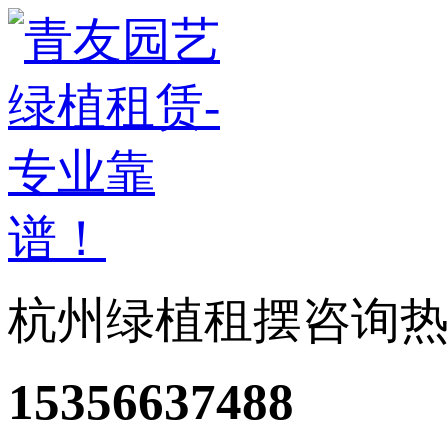
杭州绿植租摆咨询
15356637488