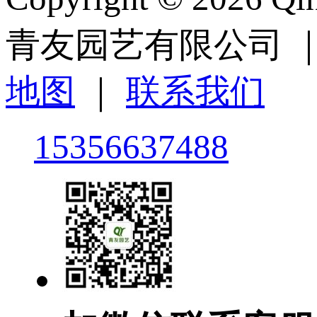
青友园艺有限公司 
地图
｜
联系我们
15356637488