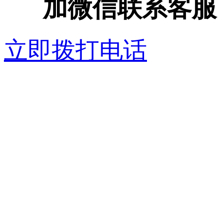
加微信联系客服
立即拨打电话