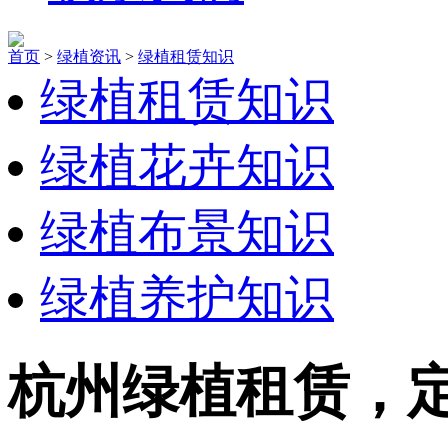
首页
>
绿植资讯
>
绿植租赁知识
绿植租赁知识
绿植花卉知识
绿植布景知识
绿植养护知识
杭州绿植租赁，