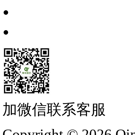
绿植养护标准
绿植租赁常见问题
加微信联系客服
Copyright © 2026 Qin