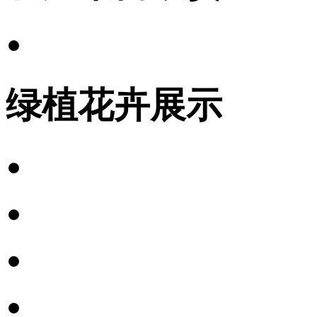
企业案例
绿植花卉展示
小型绿植
中型绿植
大型绿植
水培绿植